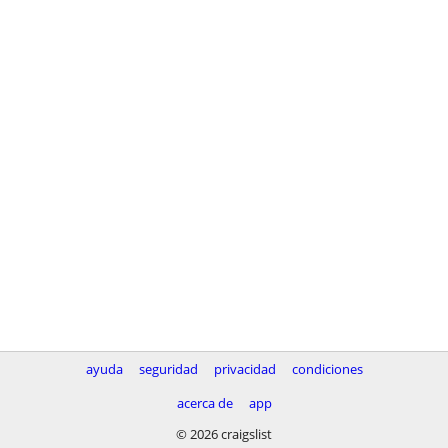
ayuda
seguridad
privacidad
condiciones
acerca de
app
© 2026 craigslist