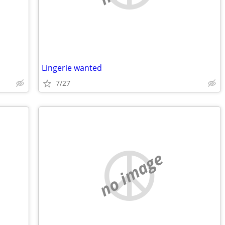
Lingerie wanted
7/27
no image