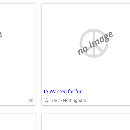
e
no image
TS Wanted for fun
7/22
Nottingham