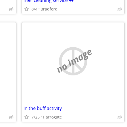
heel cleaning service 👅
8/4
Bradford
no image
In the buff activity
7/25
Harrogate