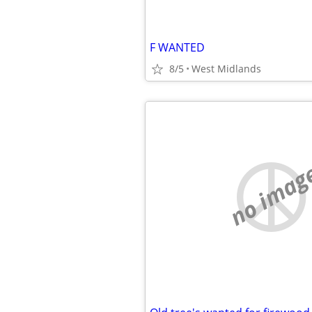
F WANTED
8/5
West Midlands
no imag