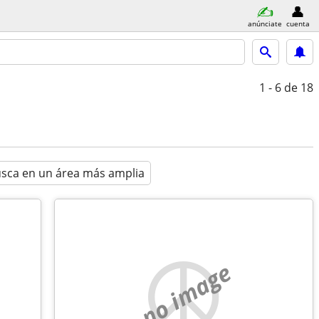
anúnciate
cuenta
1 - 6
de 18
sca en un área más amplia
no image