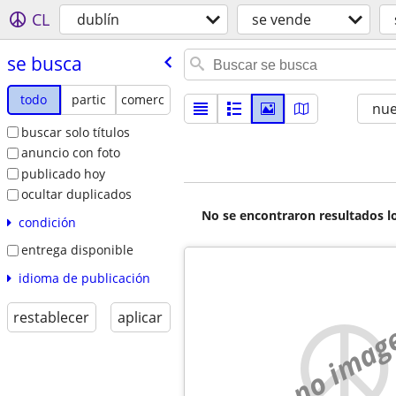
CL
dublí­n
se vende
se busca
todo
partic
comerc
nu
buscar solo títulos
anuncio con foto
publicado hoy
ocultar duplicados
No se encontraron resultados lo
condición
entrega disponible
idioma de publicación
restablecer
aplicar
no imag