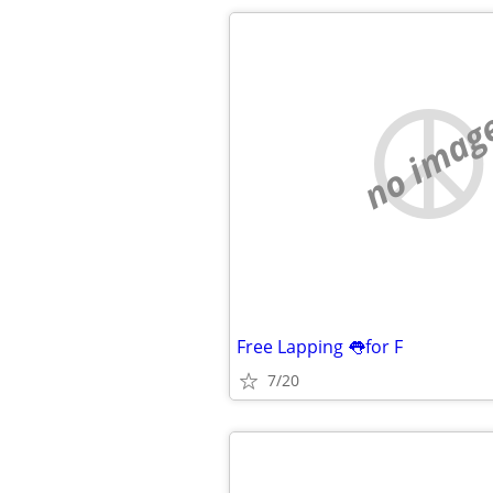
no imag
Free Lapping 👅for F
7/20