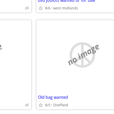
dvd joblots wanted or for sale
8/6
west midlands
e
no image
Old bag wanted
8/5
Sheffield