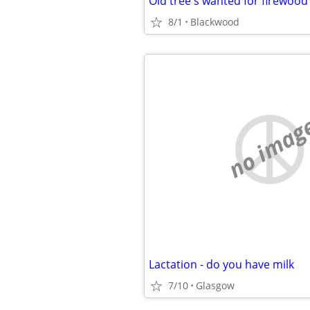
Old tree's wanted for firewood
8/1
Blackwood
no imag
Lactation - do you have milk
7/10
Glasgow