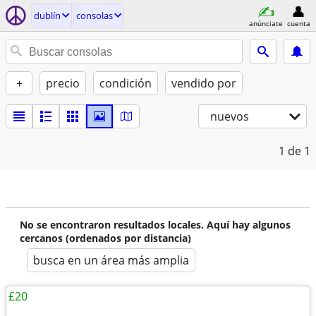
dublí­n
consolas
anúnciate
cuenta
+
precio
condición
vendido por
nuevos
1
de 1
No se encontraron resultados locales. Aquí hay algunos
cercanos (ordenados por distancia)
busca en un área más amplia
£20