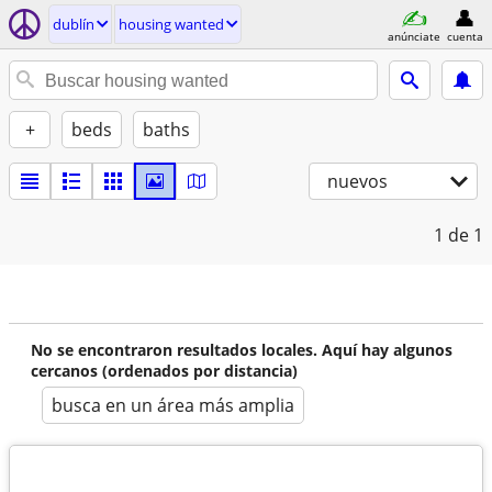
dublí­n
housing wanted
anúnciate
cuenta
+
beds
baths
nuevos
1
de 1
No se encontraron resultados locales. Aquí hay algunos
cercanos (ordenados por distancia)
busca en un área más amplia