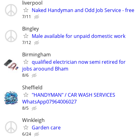
liverpool
Naked Handyman and Odd Job Service - free
7/11
Bingley
Male available for unpaid domestic work
7/12
Birmingham
qualified electrician now semi retired for
jobs aroound Bham
8/6
Sheffield
"HANDYMAN" / CAR WASH SERVICES
WhatsApp07964006027
8/5
Winkleigh
Garden care
6/24