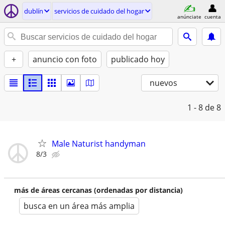
dublí­n
servicios de cuidado del hogar
anúnciate
cuenta
+
anuncio con foto
publicado hoy
nuevos
1 - 8
de 8
Male Naturist handyman
8/3
más de áreas cercanas (ordenadas por distancia)
busca en un área más amplia