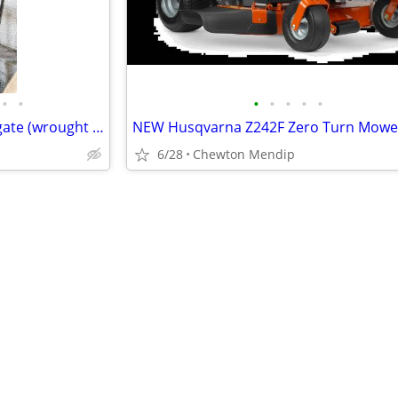
•
•
•
•
•
•
•
Heavy, solid ornamental steel gate (wrought iron style), 1950 x 890mm
6/28
Chewton Mendip