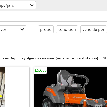
po/jardin
evos
precio
condición
vendido por
bu
cales. Aquí hay algunos cercanos (ordenados por distancia)
£5,669