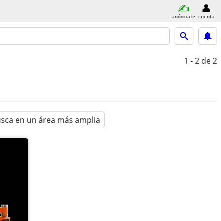
anúnciate
cuenta
1 - 2
de 2
sca en un área más amplia