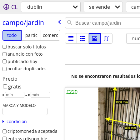
CL
dublí­n
se vende
cam
campo/​jardin
todo
partic
comerc
nu
buscar solo títulos
anuncio con foto
publicado hoy
ocultar duplicados
No se encontraron resultados lo
Precio
gratis
£220
€
– €
MARCA Y MODELO
condición
criptomoneda aceptada
entrega disponible