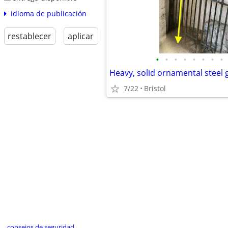
idioma de publicación
restablecer
aplicar
•
•
•
•
•
•
•
•
7/22
Bristol
consejos de seguridad