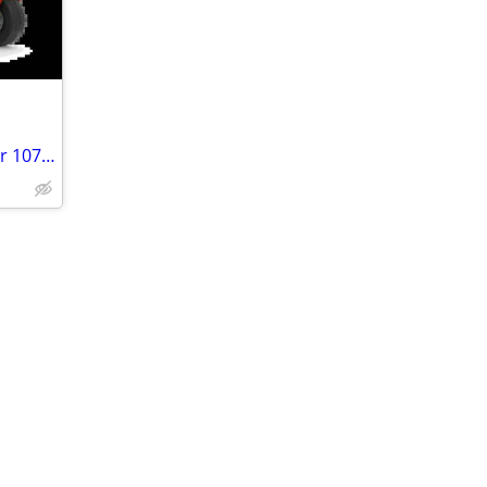
NEW Husqvarna Z242F Zero Turn Mower 107cm / 42"