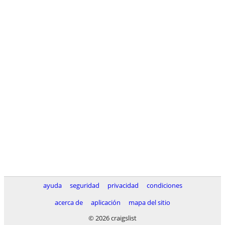
ayuda
seguridad
privacidad
condiciones
acerca de
aplicación
mapa del sitio
© 2026 craigslist