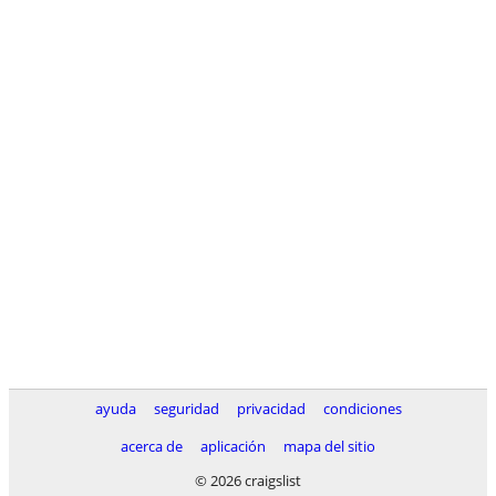
ayuda
seguridad
privacidad
condiciones
acerca de
aplicación
mapa del sitio
© 2026 craigslist