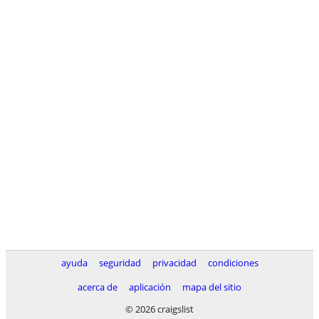
ayuda
seguridad
privacidad
condiciones
acerca de
aplicación
mapa del sitio
© 2026 craigslist