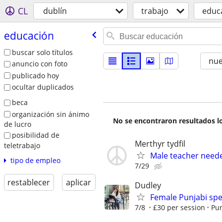
CL
dublí­n
trabajo
educ
educación
buscar solo títulos
nu
anuncio con foto
publicado hoy
ocultar duplicados
beca
organización sin ánimo
No se encontraron resultados lo
de lucro
posibilidad de
Merthyr tydfil
teletrabajo
Male teacher neede
tipo de empleo
7/29
restablecer
aplicar
Dudley
Female Punjabi spe
7/8
£30 per session
Pun