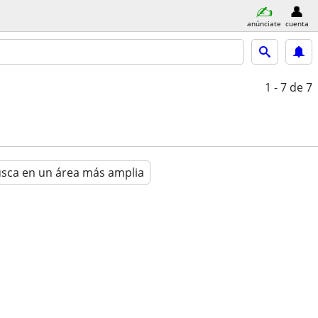
anúnciate
cuenta
1 - 7
de 7
sca en un área más amplia