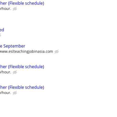
her (Flexible schedule)
D/hour.
ed
ate September
/www.eslteachingjobinasia.com
her (Flexible schedule)
D/hour.
her (Flexible schedule)
D/hour.