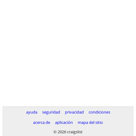
ayuda
seguridad
privacidad
condiciones
acerca de
aplicación
mapa del sitio
© 2026 craigslist