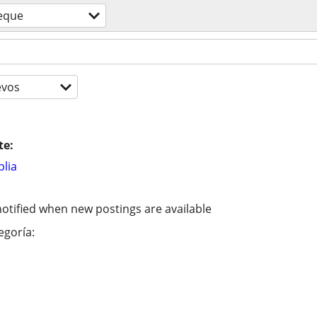
eque
evos
te:
lia
otified when new postings are available
egoría: